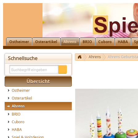
Ostheimer
Osterartikel
Ahrens
BRIO
Cuboro
HABA
Sp
Ahrens
Ahrens Geburtsta
Schnellsuche
Übersicht
Ostheimer
Osterartikel
Ahrens
BRIO
Cuboro
HABA
Spiel & Holzdesign