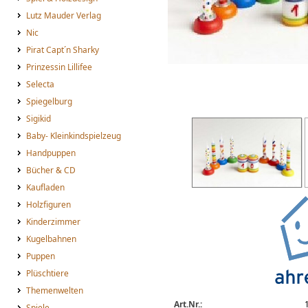
Lutz Mauder Verlag
Nic
Pirat Capt´n Sharky
Prinzessin Lillifee
Selecta
Spiegelburg
Sigikid
Ahrens Geburtstagskerze Konfett
Baby- Kleinkindspielzeug
Handpuppen
Bücher & CD
Kaufladen
Holzfiguren
Kinderzimmer
Kugelbahnen
Puppen
Plüschtiere
Themenwelten
Art.Nr.:
Spiele