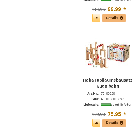
sofort lieferbar
99
,
99
*
114,95 
Details
Haba Jubiläumsbausat
Kugelbahn
Art.Nr.:
70103550
EAN:
4010168010892
Lieferzeit:
sofort lieferbar
75
,
95
*
109,90 
Details