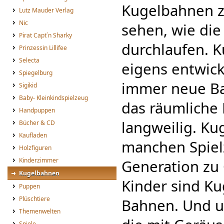
Kugelbahnen z
Lutz Mauder Verlag
Nic
sehen, wie die
Pirat Capt´n Sharky
durchlaufen. K
Prinzessin Lillifee
Selecta
eigens entwick
Spiegelburg
immer neue Ba
Sigikid
Baby- Kleinkindspielzeug
das räumliche
Handpuppen
langweilig. K
Bücher & CD
Kaufladen
manchen Spiel
Holzfiguren
Kinderzimmer
Generation zu 
Kugelbahnen
Kinder sind Ku
Puppen
Plüschtiere
Bahnen. Und u
Themenwelten
Spiele