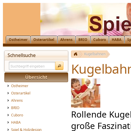
Ostheimer
Osterartikel
Ahrens
BRIO
Cuboro
HABA
Sp
Kugelbahnen
Schnellsuche
Kugelbah
Übersicht
Ostheimer
Osterartikel
Ahrens
BRIO
Rollende Kugel
Cuboro
HABA
große Faszinat
Spiel & Holzdesign