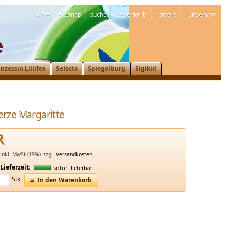
home
sitemap
suche
warenkorb
kontakt
kundeninfo
inzessin Lillifee
Selecta
Spiegelburg
Sigikid
rze Margaritte
R
inkl. MwSt (19%)
zzgl.
Versandkosten
Lieferzeit:
sofort lieferbar
Stk
In den Warenkorb