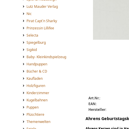
Lutz Mauder Verlag
Nic
Pirat Capt´n Sharky
Prinzessin Lillifee
Selecta
Spiegelburg
Sigikid
Ahrens Motivkerze Blu
Baby- Kleinkindspielzeug
Handpuppen
Bücher & CD
Kaufladen
Holzfiguren
Kinderzimmer
Art.Nr.:
Kugelbahnen
EAN:
Puppen
Hersteller:
Plüschtiere
Ahrens Geburtstagsk
Themenwelten
Ahrens Kerzen sind in Ha
Spiele