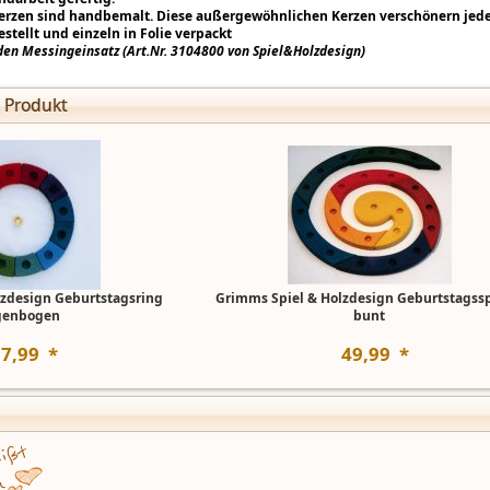
rzen sind handbemalt. Diese außergewöhnlichen Kerzen verschönern jeden 
tellt und einzeln in Folie verpackt
en Messingeinsatz (Art.Nr. 3104800 von Spiel&Holzdesign)
 Produkt
lzdesign Geburtstagsring
Grimms Spiel & Holzdesign Geburtstagssp
genbogen
bunt
37
,
99
*
49
,
99
*