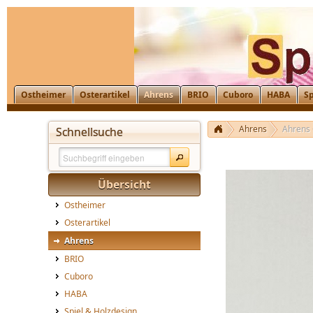
Ostheimer
Osterartikel
Ahrens
BRIO
Cuboro
HABA
Sp
Ahrens
Ahrens 
Schnellsuche
Übersicht
Ostheimer
Osterartikel
Ahrens
BRIO
Cuboro
HABA
Spiel & Holzdesign