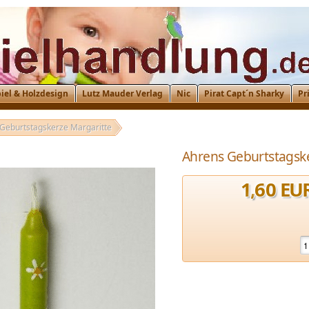
iel & Holzdesign
Lutz Mauder Verlag
Nic
Pirat Capt´n Sharky
Pr
Geburtstagskerze Margaritte
Ahrens Geburtstagske
1
,
60
EU