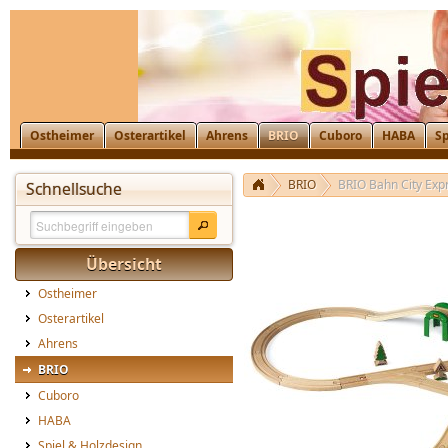
Ostheimer
Osterartikel
Ahrens
BRIO
Cuboro
HABA
Sp
BRIO
BRIO Bahn City Expr
Schnellsuche
Übersicht
Ostheimer
Osterartikel
Ahrens
BRIO
Cuboro
HABA
Spiel & Holzdesign