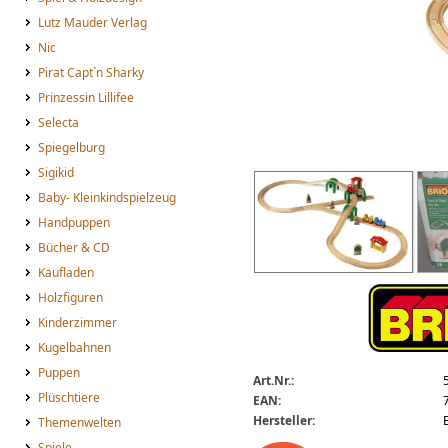
Lutz Mauder Verlag
Nic
Pirat Capt´n Sharky
Prinzessin Lillifee
Selecta
Spiegelburg
Sigikid
brio_33051_big.jpg
BRIO Bahn City Express
Baby- Kleinkindspielzeug
Handpuppen
Bücher & CD
Kaufladen
Holzfiguren
Kinderzimmer
Kugelbahnen
Puppen
Art.Nr.:
Plüschtiere
EAN:
Hersteller:
Themenwelten
Spiele