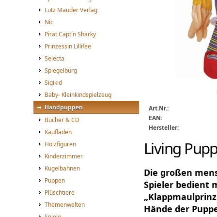
Lutz Mauder Verlag
Nic
Pirat Capt´n Sharky
Prinzessin Lillifee
Selecta
Spiegelburg
Sigikid
Living Puppets Lotta
Baby- Kleinkindspielzeug
Handpuppen
Art.Nr.:
EAN:
Bücher & CD
Hersteller:
Kaufladen
Living Pupp
Holzfiguren
Kinderzimmer
Kugelbahnen
Die großen mensc
Puppen
Spieler bedient
Plüschtiere
„Klappmaulprinzi
Themenwelten
Hände der Puppe
Spiele