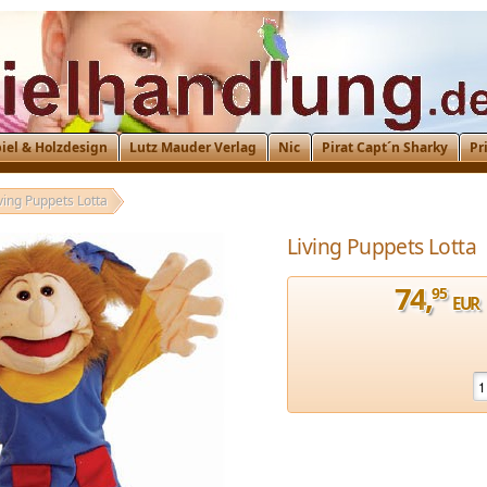
iel & Holzdesign
Lutz Mauder Verlag
Nic
Pirat Capt´n Sharky
Pr
ving Puppets Lotta
Living Puppets Lotta
74
,
95
EUR