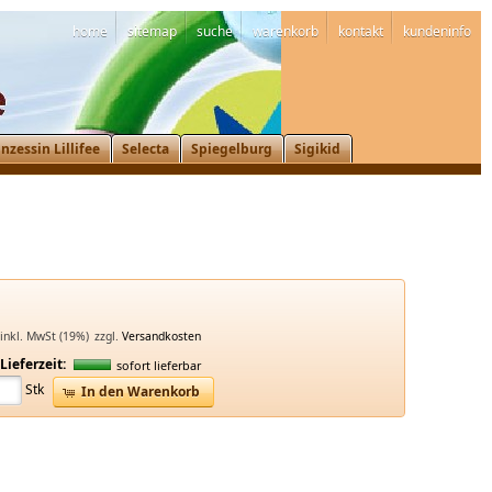
home
sitemap
suche
warenkorb
kontakt
kundeninfo
inzessin Lillifee
Selecta
Spiegelburg
Sigikid
inkl. MwSt (19%)
zzgl.
Versandkosten
Lieferzeit:
sofort lieferbar
Stk
In den Warenkorb