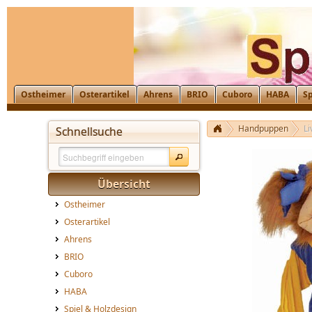
Ostheimer
Osterartikel
Ahrens
BRIO
Cuboro
HABA
Sp
Handpuppen
Li
Schnellsuche
Übersicht
Ostheimer
Osterartikel
Ahrens
BRIO
Cuboro
HABA
Spiel & Holzdesign