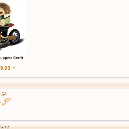
Puppets Gerrit
79
,
90
*
tare