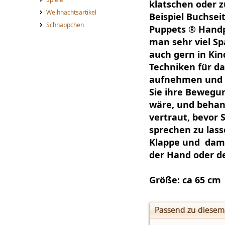
klatschen oder z
Weihnachtsartikel
Beispiel Buchsei
Schnäppchen
Puppets ® Handp
man sehr viel S
auch gern in Kin
Techniken für da
aufnehmen und d
Sie ihre Bewegun
wäre, und behand
vertraut, bevor 
sprechen zu lass
Klappe und dami
der Hand oder d
Größe: ca 65 cm
Passend zu diesem