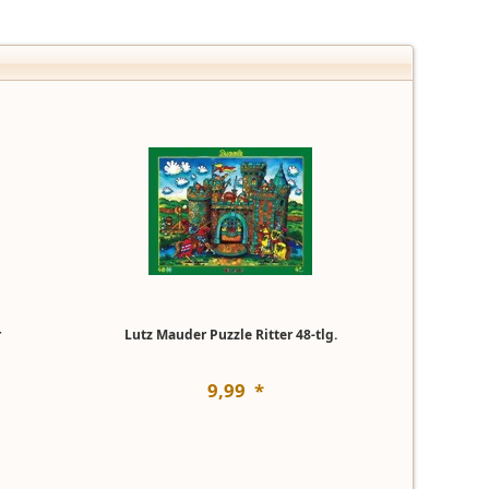
r
Lutz Mauder Puzzle Ritter 48-tlg.
9
,
99
*