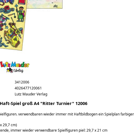
turnier_g_big.jpg
rnier_g.jpg
3412006
4026477120061
Lutz Mauder Verlag
Haft-Spiel groß A4 "Ritter Turnier" 12006
ielfiguren. verwendbaren wieder immer mit Haftbildbogen ein Spielplan farbige
 x 29,7 cm)
tende, immer wieder verwendbare Spielfiguren piel: 29,7 x 21 cm