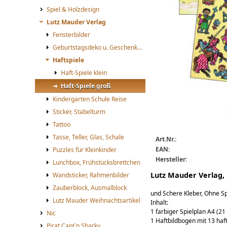
Spiel & Holzdesign
Lutz Mauder Verlag
Fensterbilder
Geburtstagsdeko u. Geschenketüten
Haftspiele
Haft-Spiele klein
Haft-Spiele groß
Kindergarten Schule Reise
mauder_haftspiel_ritter
Mauder_Haftspiel_Rittertu
Sticker, Stabelturm
Tattoo
Tasse, Teller, Glas, Schale
Art.Nr.:
EAN:
Puzzles für Kleinkinder
Hersteller:
Lunchbox, Frühstücksbrettchen
Lutz Mauder Verlag, 
Wandsticker, Rahmenbilder
Zauberblock, Ausmalblock
und Schere Kleber, Ohne Sp
Lutz Mauder Weihnachtsartikel
Inhalt:
1 farbiger Spielplan A4 (21
Nic
1 Haftbildbogen mit 13 haf
Pirat Capt´n Sharky