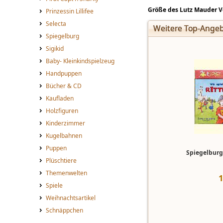
Größe des Lutz Mauder Ver
Prinzessin Lillifee
Selecta
Weitere Top-Angeb
Spiegelburg
Sigikid
Baby- Kleinkindspielzeug
Handpuppen
Bücher & CD
Kaufladen
Holzfiguren
Kinderzimmer
Kugelbahnen
Puppen
Spiegelburg 
Plüschtiere
Themenwelten
Spiele
Weihnachtsartikel
Schnäppchen