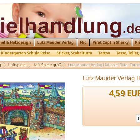
iel & Holzdesign
Lutz Mauder Verlag
Nic
Pirat Capt´n Sharky
Pr
Kindergarten Schule Reise
Sticker, Stabelturm
Tattoo
Tasse, Teller
berblock, Ausmalblock
Lutz Mauder Weihnachtsartikel
g
Haftspiele
Haft-Spiele groß
Lutz Mauder Verlag Haftspiel Ritter Turni
Lutz Mauder Verlag Ha
4
,
59
EU