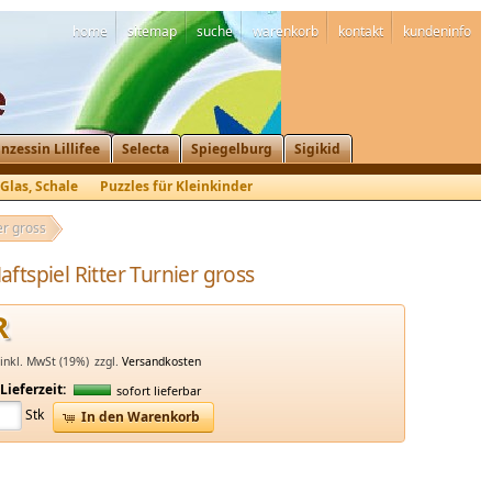
home
sitemap
suche
warenkorb
kontakt
kundeninfo
inzessin Lillifee
Selecta
Spiegelburg
Sigikid
, Glas, Schale
Puzzles für Kleinkinder
er gross
ftspiel Ritter Turnier gross
R
inkl. MwSt (19%)
zzgl.
Versandkosten
Lieferzeit:
sofort lieferbar
Stk
In den Warenkorb