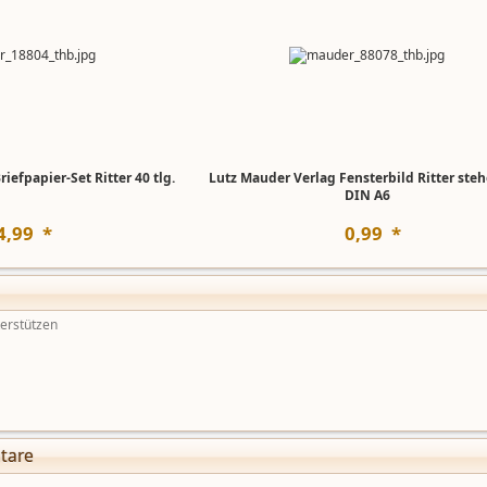
iefpapier-Set Ritter 40 tlg.
Lutz Mauder Verlag Fensterbild Ritter steh
DIN A6
4
,
99
*
0
,
99
*
tare