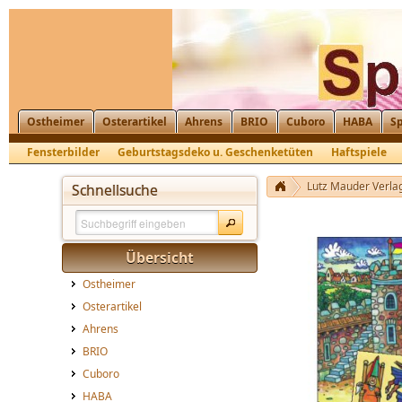
Ostheimer
Osterartikel
Ahrens
BRIO
Cuboro
HABA
Sp
Fensterbilder
Geburtstagsdeko u. Geschenketüten
Haftspiele
Lunchbox, Frühstücksbrettchen
Wandsticker, Rahmenbilder
Zau
Lutz Mauder Verla
Schnellsuche
Übersicht
Ostheimer
Osterartikel
Ahrens
BRIO
Cuboro
HABA