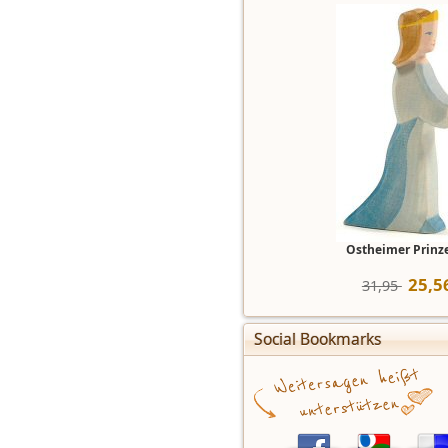
Ostheimer Prinz
25
,
5
31,95 
Social Bookmarks