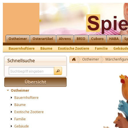
Ostheimer
Osterartikel
Ahrens
BRIO
Cuboro
HABA
Sp
Bauernhoftiere
Bäume
Exotische Zootiere
Familie
Gebäud
Krippenfiguren, Nikolaus, St. Martin
Ostheimer
Märchenfigur
Schnellsuche
Übersicht
Ostheimer
Bauernhoftiere
Bäume
Exotische Zootiere
Familie
Gebäude