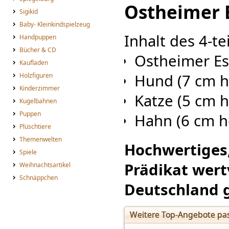
Ostheimer 
Sigikid
Baby- Kleinkindspielzeug
Inhalt des 4-te
Handpuppen
Bücher & CD
Ostheimer Es
Kaufladen
Hund (7 cm h
Holzfiguren
Kinderzimmer
Katze (5 cm 
Kugelbahnen
Puppen
Hahn (6 cm h
Plüschtiere
Themenwelten
Hochwertiges
Spiele
Prädikat wert
Weihnachtsartikel
Schnäppchen
Deutschland g
Weitere Top-Angebote pas