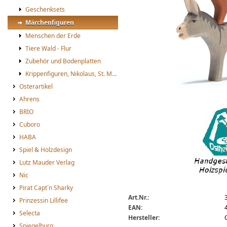
Geschenksets
Märchenfiguren
Menschen der Erde
Tiere Wald - Flur
Zubehör und Bodenplatten
Krippenfiguren, Nikolaus, St. Martin
Osterartikel
Ahrens
Ostheimer Bremer Stadtmusika
BRIO
Cuboro
HABA
Spiel & Holzdesign
Lutz Mauder Verlag
Nic
Pirat Capt´n Sharky
Art.Nr.:
Prinzessin Lillifee
EAN:
Selecta
Hersteller:
Spiegelburg