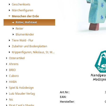
Geschenksets
Märchenfiguren
Menschen der Erde
Ritter, Hofstaat
Reiter
Blumenkinder
Tiere Wald - Flur
Zubehör und Bodenplatten
n_rittepferd_b_big.jpg
N_RittePferd_b.jpg
Krippenfiguren, Nikolaus, St. Martin
Osterartikel
Ahrens
BRIO
Cuboro
HABA
Spiel & Holzdesign
Art.Nr.:
Lutz Mauder Verlag
EAN:
Nic
Hersteller:
Pirat Capt´n Sharky