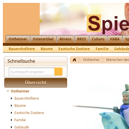
Ostheimer
Osterartikel
Ahrens
BRIO
Cuboro
HABA
Sp
Bauernhoftiere
Bäume
Exotische Zootiere
Familie
Gebäud
Krippenfiguren, Nikolaus, St. Martin
Ostheimer
Menschen der
Schnellsuche
Übersicht
Ostheimer
Bauernhoftiere
Bäume
Exotische Zootiere
Familie
Gebäude