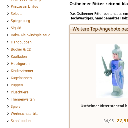
Ostheimer Ritter reitend bl
Prinzessin Lillifee
Selecta
Das Ostheimer Ritter besteht aus ei
Hochwertiges, handbemaltes Holzs
Spiegelburg
Sigikid
Weitere Top-Angebote pas
Baby- Kleinkindspielzeug
Handpuppen
Bücher & CD
Kaufladen
Holzfiguren
Kinderzimmer
Kugelbahnen
Puppen
Plüschtiere
Themenwelten
Ostheimer Ritter stehend b
Spiele
Weihnachtsartikel
27
,
9
34,95 
Schnäppchen