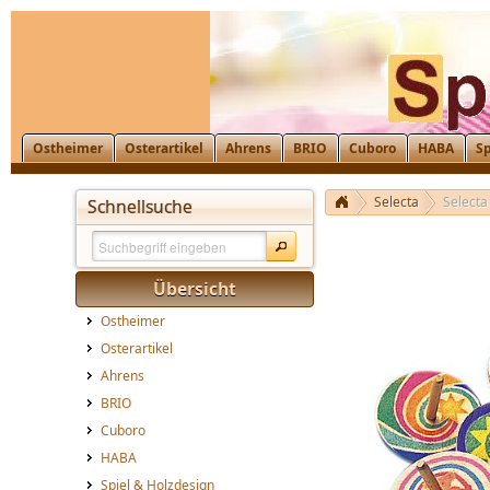
Ostheimer
Osterartikel
Ahrens
BRIO
Cuboro
HABA
Sp
Selecta
Selecta
Schnellsuche
Übersicht
Ostheimer
Osterartikel
Ahrens
BRIO
Cuboro
HABA
Spiel & Holzdesign