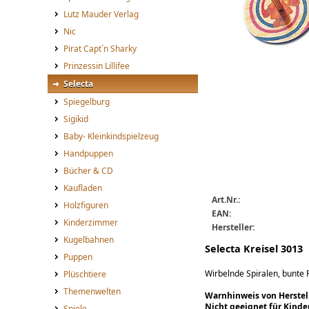
Lutz Mauder Verlag
Nic
Pirat Capt´n Sharky
Prinzessin Lillifee
Selecta
Spiegelburg
Sigikid
sel_3013_big.jpg
Sel_3013.jpg
Baby- Kleinkindspielzeug
Handpuppen
Bücher & CD
Kaufladen
Art.Nr.:
Holzfiguren
EAN:
Kinderzimmer
Hersteller:
Kugelbahnen
Selecta Kreisel 3013
Puppen
Wirbelnde Spiralen, bunte
Plüschtiere
Themenwelten
Warnhinweis von Herstell
Nicht geeignet für Kinde
Spiele