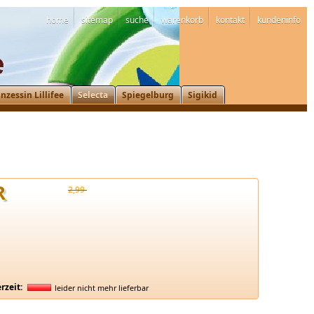
home
sitemap
suche
warenkorb
kontakt
kundeninfo
inzessin Lillifee
Selecta
Spiegelburg
Sigikid
R
2,99 
erzeit:
leider nicht mehr lieferbar