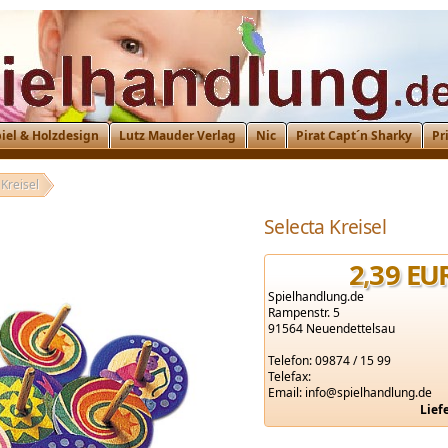
iel & Holzdesign
Lutz Mauder Verlag
Nic
Pirat Capt´n Sharky
Pr
 Kreisel
Selecta Kreisel
2
,
39
EU
Spielhandlung.de
Rampenstr. 5
91564 Neuendettelsau
Telefon: 09874 / 15 99
Telefax:
Email: info@spielhandlung.de
Lief