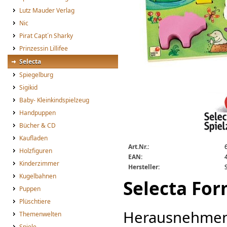
Lutz Mauder Verlag
Nic
Pirat Capt´n Sharky
Prinzessin Lillifee
Selecta
Spiegelburg
Sigikid
Selecta Formenpuzzle Farm
Baby- Kleinkindspielzeug
Handpuppen
Bücher & CD
Kaufladen
Art.Nr.:
Holzfiguren
EAN:
Kinderzimmer
Hersteller:
Kugelbahnen
Selecta Fo
Puppen
Plüschtiere
Herausnehmen,
Themenwelten
Spiele