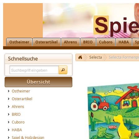
Ostheimer
Osterartikel
Ahrens
BRIO
Cuboro
HABA
Sp
Selecta
Selecta Formenp
Schnellsuche
Übersicht
Ostheimer
Osterartikel
Ahrens
BRIO
Cuboro
HABA
Spiel & Holzdesign