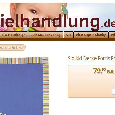
iel & Holzdesign
Lutz Mauder Verlag
Nic
Pirat Capt´n Sharky
Pr
Decke Fortis Frog
Sigikid Decke Fortis F
79
,
90
EUR