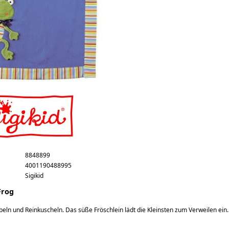
g
8848899
4001190488995
Sigikid
Frog
eln und Reinkuscheln. Das süße Fröschlein lädt die Kleinsten zum Verweilen ei