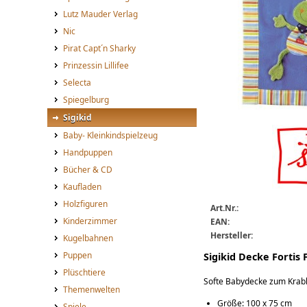
Lutz Mauder Verlag
Nic
Pirat Capt´n Sharky
Prinzessin Lillifee
Selecta
Spiegelburg
Sigikid
Sigikid Decke Fortis Fro
Baby- Kleinkindspielzeug
Handpuppen
Bücher & CD
Kaufladen
Holzfiguren
Art.Nr.:
Kinderzimmer
EAN:
Hersteller:
Kugelbahnen
Puppen
Sigikid Decke Fortis 
Plüschtiere
Softe Babydecke zum Krabb
Themenwelten
Größe: 100 x 75 cm
Spiele