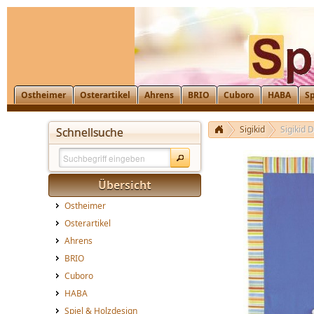
Ostheimer
Osterartikel
Ahrens
BRIO
Cuboro
HABA
Sp
Sigikid
Sigikid 
Schnellsuche
Übersicht
Ostheimer
Osterartikel
Ahrens
BRIO
Cuboro
HABA
Spiel & Holzdesign