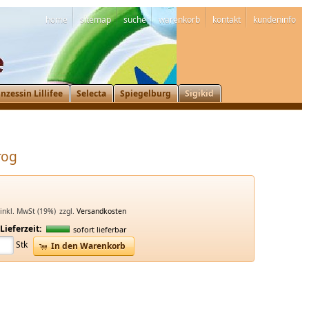
home
sitemap
suche
warenkorb
kontakt
kundeninfo
inzessin Lillifee
Selecta
Spiegelburg
Sigikid
rog
inkl. MwSt (19%)
zzgl.
Versandkosten
Lieferzeit:
sofort lieferbar
Stk
In den Warenkorb