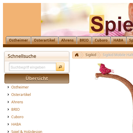
Ostheimer
Osterartikel
Ahrens
BRIO
Cuboro
HABA
Sp
Sigikid
Sigikid Mobile Hal
Schnellsuche
Übersicht
Ostheimer
Osterartikel
Ahrens
BRIO
Cuboro
HABA
Spiel & Holzdesign