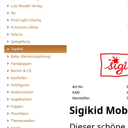
Lutz Mauder Verlag
Nic
Pirat Capt´n Sharky
Prinzessin Lillifee
Selecta
Spiegelburg
Sigikid
sigikid-40940.gif
Baby- Kleinkindspielzeug
Handpuppen
Bücher & CD
Kaufladen
Holzfiguren
Art.Nr.:
Kinderzimmer
EAN:
Hersteller:
Kugelbahnen
Sigikid Mob
Puppen
Plüschtiere
Themenwelten
Dieser schöne 
Spiele