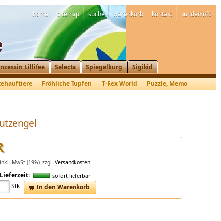
home
sitemap
suche
warenkorb
kontakt
kundeninfo
inzessin Lillifee
Selecta
Spiegelburg
Sigikid
tehauftiere
Fröhliche Tupfen
T-Rex World
Puzzle, Memo
utzengel
R
inkl. MwSt (19%)
zzgl.
Versandkosten
Lieferzeit:
sofort lieferbar
Stk
In den Warenkorb