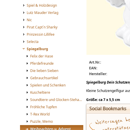
Spiel & Holzdesign
Lutz Mauder Verlag
Nic
Pirat Capt´n Sharky
Prinzessin Lillifee
Selecta
Spiegelburg
Felix der Hase
spiegelburg_40122_big.
Art.Nr.:
Pferdefreunde
Spiegelburg_40122.jpg
EAN:
Die lieben Sieben
Hersteller:
Gebrauchsartikel
Spiegelburg Dein Schutze
Spielen und Schenken
Kleine Schutzengelfigur au
Kuscheltiere
Soundtiere und Glocken-Stehauftiere
Größe: ca 7 x 5,5 cm
Fröhliche Tupfen
Social Bookmarks
T-Rex World
Puzzle, Memo
Weihnachten u. Advent