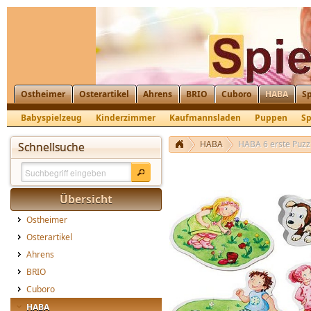
Ostheimer
Osterartikel
Ahrens
BRIO
Cuboro
HABA
Sp
Babyspielzeug
Kinderzimmer
Kaufmannsladen
Puppen
Sp
HABA
HABA 6 erste Puzzle
Schnellsuche
Übersicht
Ostheimer
Osterartikel
Ahrens
BRIO
Cuboro
HABA