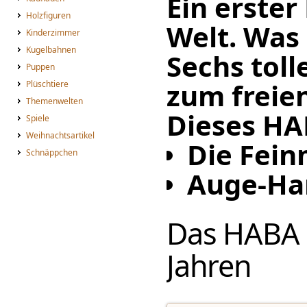
Ein erster
Holzfiguren
Welt. Was
Kinderzimmer
Kugelbahnen
Sechs toll
Puppen
zum freien
Plüschtiere
Themenwelten
Dieses HAB
Spiele
Weihnachtsartikel
Die Fein
Schnäppchen
Auge-Ha
Das HABA P
Jahren