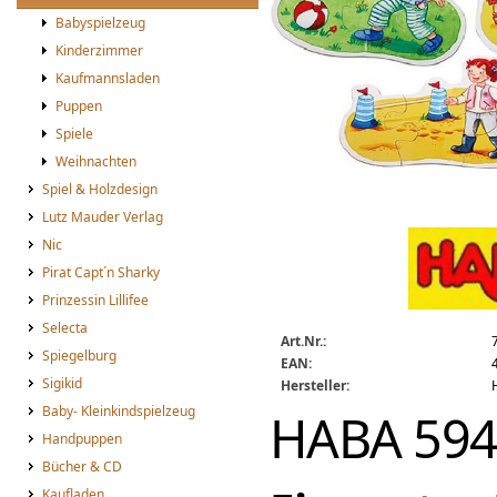
Babyspielzeug
Kinderzimmer
Kaufmannsladen
Puppen
Spiele
Weihnachten
Spiel & Holzdesign
Lutz Mauder Verlag
HABA Lillis Welt - 6 Puzzle
Nic
Pirat Capt´n Sharky
Prinzessin Lillifee
Selecta
Art.Nr.:
Spiegelburg
EAN:
Sigikid
Hersteller:
Baby- Kleinkindspielzeug
HABA 5940 
Handpuppen
Bücher & CD
Kaufladen