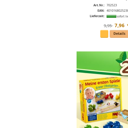
Art.Nr.:
702523
EAN:
401016802523
Lieferzeit:
sofort li
7
,
96
9,95 
Details