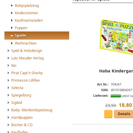
Babyspielzeug
Kinderzimmer
Kaufmannsladen
Puppen
Spiele
Weihnachten
Spiel & Holzdesign
Lutz Mauder Verlag
Nic
Haba Kinderga
Pirat Capt´n Sharky
Prinzessin Lillifee
Art.Nr.:
704267
Selecta
EAN:
401016804267
Spiegelburg
Lieferzeit:
sofort li
Sigikid
18
,
80
23,50 
Baby- Kleinkindspielzeug
Details
Handpuppen
Bücher & CD
Kaufladen