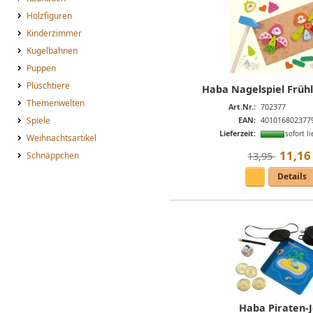
Holzfiguren
Kinderzimmer
Kugelbahnen
Puppen
Plüschtiere
Haba Nagelspiel Frühl
Themenwelten
Art.Nr.:
702377
EAN:
401016802377
Spiele
Lieferzeit:
sofort li
Weihnachtsartikel
11
,
16
Schnäppchen
13,95 
Details
Haba Piraten-