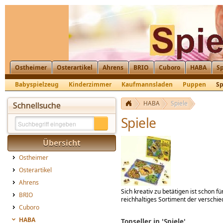
Ostheimer
Osterartikel
Ahrens
BRIO
Cuboro
HABA
Sp
Babyspielzeug
Kinderzimmer
Kaufmannsladen
Puppen
Sp
HABA
Spiele
Schnellsuche
Spiele
Übersicht
Ostheimer
Osterartikel
Ahrens
Sich kreativ zu betätigen ist schon f
BRIO
reichhaltiges Sortiment der verschie
Cuboro
HABA
Topseller in 'Spiele'