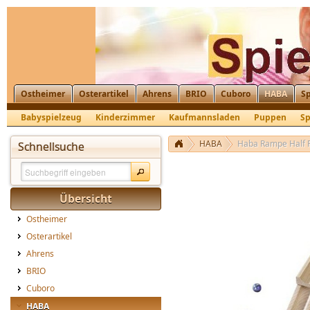
Ostheimer
Osterartikel
Ahrens
BRIO
Cuboro
HABA
Sp
Babyspielzeug
Kinderzimmer
Kaufmannsladen
Puppen
Sp
HABA
Haba Rampe Half 
Schnellsuche
Übersicht
Ostheimer
Osterartikel
Ahrens
BRIO
Cuboro
HABA