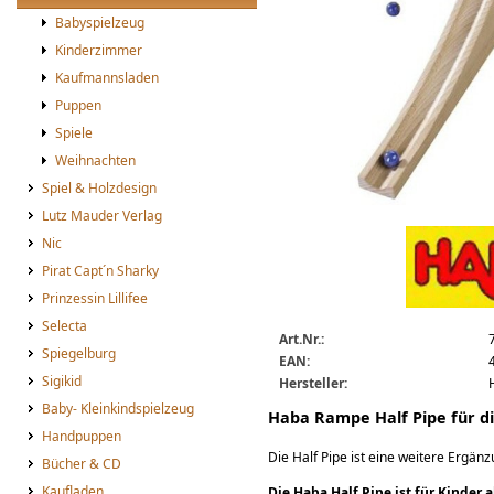
Babyspielzeug
Kinderzimmer
Kaufmannsladen
Puppen
Spiele
Weihnachten
Spiel & Holzdesign
Lutz Mauder Verlag
Haba Rampe Half Pipe
Nic
Pirat Capt´n Sharky
Prinzessin Lillifee
Selecta
Art.Nr.:
Spiegelburg
EAN:
Sigikid
Hersteller:
Baby- Kleinkindspielzeug
Haba Rampe Half Pipe für d
Handpuppen
Die Half Pipe ist eine weitere Ergän
Bücher & CD
Kaufladen
Die Haba Half Pipe ist für Kinder a