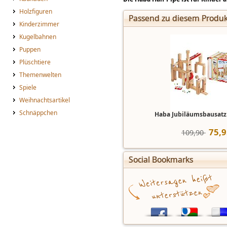
Holzfiguren
Passend zu diesem Produk
Kinderzimmer
Kugelbahnen
Puppen
Plüschtiere
Themenwelten
Spiele
Weihnachtsartikel
Schnäppchen
Haba Jubiläumsbausat
75
,
9
109,90 
Social Bookmarks