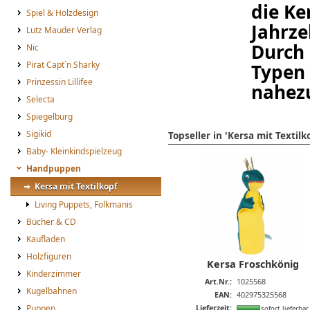
die Ke
Spiel & Holzdesign
Jahrze
Lutz Mauder Verlag
Durch 
Nic
Pirat Capt´n Sharky
Typen 
Prinzessin Lillifee
nahezu
Selecta
Spiegelburg
Sigikid
Topseller in 'Kersa mit Textilk
Baby- Kleinkindspielzeug
Handpuppen
Kersa mit Textilkopf
Living Puppets, Folkmanis
Bücher & CD
Kaufladen
Holzfiguren
Kersa Froschkönig
Kinderzimmer
Art.Nr.:
1025568
Kugelbahnen
EAN:
402975325568
Puppen
Lieferzeit:
sofort lieferbar