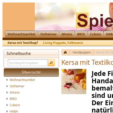
Weihnachtsartikel
Ostheimer
Ahrens
BRIO
Cuboro
HAB
Kersa mit Textilkopf
Living Puppets, Folkmanis
Handpuppen
Kersa mit Te
Schnellsuche
Kersa mit Textilk
Jede F
Übersicht
Handar
Weihnachtsartikel
bemalt
Ostheimer
Ahrens
sind u
BRIO
Der Ei
Cuboro
natürl
HABA