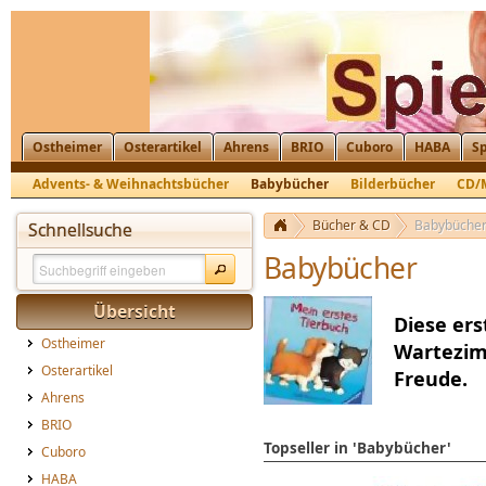
Ostheimer
Osterartikel
Ahrens
BRIO
Cuboro
HABA
Sp
Advents- & Weihnachtsbücher
Babybücher
Bilderbücher
CD/
Bücher & CD
Babybüche
Schnellsuche
Babybücher
Übersicht
Diese ers
Ostheimer
Wartezimm
Osterartikel
Freude.
Ahrens
BRIO
Topseller in 'Babybücher'
Cuboro
HABA