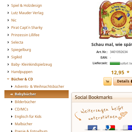
Spiel & Holzdesign
Lutz Mauder Verlag
Nic
Pirat Capt´n Sharky
Prinzessin Lillifee
Selecta
Schau mal, wie spät
Spiegelburg
Art.Nr.:
3401092634
Sigikid
EAN:
-
Lieferzeit:
sofort li
Baby- Kleinkindspielzeug
12
,
95
*
Handpuppen
Bücher & CD
Details
Advents- & Weihnachtsbücher
Babybücher
Social Bookmarks
Bilderbücher
CD/MCs
Englisch für Kids
Malbücher
Poesie & Fotoalbum