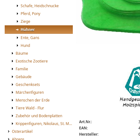
Schafe, Heidschnucke
Pferd, Pony
Ziege
Hühner
Ente, Gans
Hund
Bäume
Exotische Zootiere
Ostheimer Wiese
Familie
Gebäude
Geschenksets
Märchenfiguren
Menschen der Erde
Tiere Wald - Flur
Zubehör und Bodenplatten
Art.Nr.:
Krippenfiguren, Nikolaus, St. Martin
EAN:
Osterartikel
Hersteller:
Ahrens