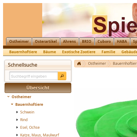
Ostheimer
Osterartikel
Ahrens
BRIO
Cuboro
HABA
Sp
Bauernhoftiere
Bäume
Exotische Zootiere
Familie
Gebäud
Krippenfiguren, Nikolaus, St. Martin
Ostheimer
Bauernhoftier
Schnellsuche
Übersicht
Ostheimer
Bauernhoftiere
Schwein
Rind
Esel, Ochse
Katze, Maus, Maulwurf