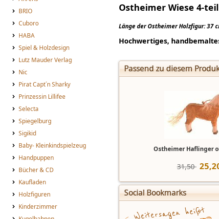
Ostheimer Wiese 4-teil
BRIO
Cuboro
Länge der Ostheimer Holzfigur: 37 
HABA
Hochwertiges, handbemaltes H
Spiel & Holzdesign
Lutz Mauder Verlag
Passend zu diesem Produk
Nic
Pirat Capt´n Sharky
Prinzessin Lillifee
Selecta
Spiegelburg
Sigikid
Baby- Kleinkindspielzeug
Ostheimer Haflinger 
Handpuppen
25
,
2
31,50 
Bücher & CD
Kaufladen
Social Bookmarks
Holzfiguren
Kinderzimmer
Kugelbahnen