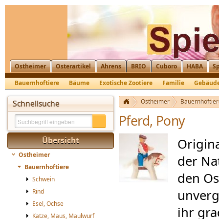
Ostheimer
Osterartikel
Ahrens
BRIO
Cuboro
HABA
Sp
Bauernhoftiere
Bäume
Exotische Zootiere
Familie
Gebäud
Krippenfiguren, Nikolaus, St. Martin
Ostheimer
Bauernhoftier
Schnellsuche
Pferd, Pony
Übersicht
Origin
Ostheimer
der Na
Bauernhoftiere
den Os
Schwein
unverg
Rind
Esel, Ochse
ihr gra
Katze, Maus, Maulwurf