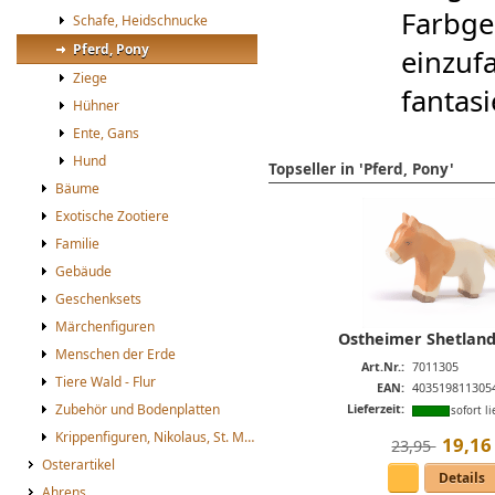
Farbge
Schafe, Heidschnucke
Pferd, Pony
einzuf
Ziege
fantas
Hühner
Ente, Gans
Hund
Topseller in 'Pferd, Pony'
Bäume
Exotische Zootiere
Familie
Gebäude
Geschenksets
Märchenfiguren
Ostheimer Shetland
Menschen der Erde
Art.Nr.:
7011305
Tiere Wald - Flur
EAN:
403519811305
Zubehör und Bodenplatten
Lieferzeit:
sofort li
Krippenfiguren, Nikolaus, St. Martin
19
,
16
23,95 
Osterartikel
Details
Ahrens