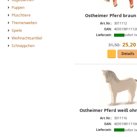
Puppen
Ostheimer Pferd braun
Plüschtiere
Themenwelten
Art.Nr.:
3011112
EAN:
403519811112
Spiele
Lieferzeit:
sofort li
Weihnachtsartikel
25
,
20
31,50 
Schnäppchen
Details
Ostheimer Pferd weiß ohn
Art.Nr.:
3011116
EAN:
403519811116
Lieferzeit:
sofort li