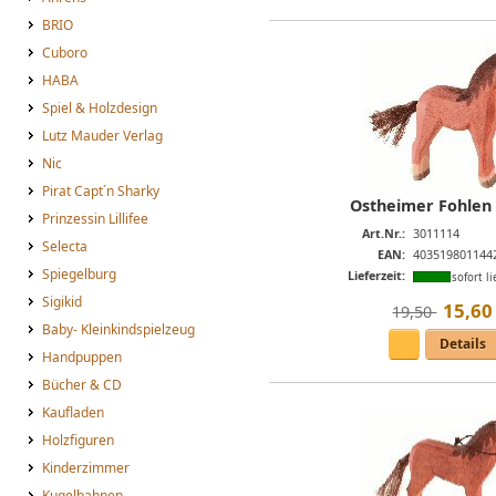
BRIO
Cuboro
HABA
Spiel & Holzdesign
Lutz Mauder Verlag
Nic
Pirat Capt´n Sharky
Ostheimer Fohlen
Prinzessin Lillifee
Art.Nr.:
3011114
Selecta
EAN:
403519801144
Spiegelburg
Lieferzeit:
sofort li
Sigikid
15
,
60
19,50 
Baby- Kleinkindspielzeug
Details
Handpuppen
Bücher & CD
Kaufladen
Holzfiguren
Kinderzimmer
Kugelbahnen