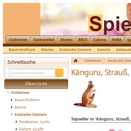
Ostheimer
Osterartikel
Ahrens
BRIO
Cuboro
HABA
Sp
Bauernhoftiere
Bäume
Exotische Zootiere
Familie
Gebäud
Krippenfiguren, Nikolaus, St. Martin
Ostheimer
Exotische Zoo
Schnellsuche
Känguru, Strauß,
Übersicht
Ostheimer
Bauernhoftiere
Bäume
Exotische Zootiere
Topseller in 'Känguru, Strauß
Raubkatzen, Luchs,
Elefant, Giraffe