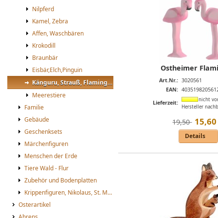
Nilpferd
Kamel, Zebra
Affen, Waschbären
Krokodill
Braunbär
Ostheimer Flam
Eisbär,Elch,Pinguin
Art.Nr.:
3020561
Känguru, Strauß, Flamingo, Papagei
EAN:
403519820561
Meerestiere
nicht vo
Lieferzeit:
Familie
Hersteller nachb
Gebäude
15
,
60
19,50 
Geschenksets
Details
Märchenfiguren
Menschen der Erde
Tiere Wald - Flur
Zubehör und Bodenplatten
Krippenfiguren, Nikolaus, St. Martin
Osterartikel
Ahrens