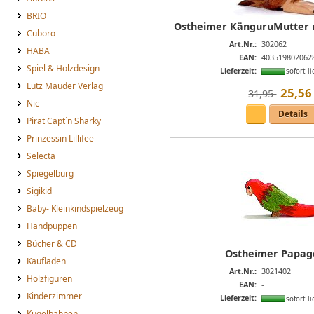
BRIO
Ostheimer KänguruMutter mi
Cuboro
Art.Nr.:
302062
HABA
EAN:
403519802062
Spiel & Holzdesign
Lieferzeit:
sofort li
Lutz Mauder Verlag
25
,
56
31,95 
Nic
Details
Pirat Capt´n Sharky
Prinzessin Lillifee
Selecta
Spiegelburg
Sigikid
Baby- Kleinkindspielzeug
Handpuppen
Bücher & CD
Ostheimer Papage
Kaufladen
Art.Nr.:
3021402
Holzfiguren
EAN:
-
Kinderzimmer
Lieferzeit:
sofort li
Kugelbahnen