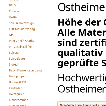
Ostheimer
BRIO
Cuboro
HABA
Höhe der O
Spiel & Holzdesign
Alle Mate
Lutz Mauder Verlag
Nic
sind zerti
Pirat Capt´n Sharky
Prinzessin Lillifee
qualitati
Selecta
geprüfte S
Spiegelburg
Sigikid
Baby- Kleinkindspielzeug
Hochwerti
Handpuppen
Bücher & CD
Ostheimer 
Kaufladen
Holzfiguren
Kinderzimmer
Weitere Top-Angebote pas
Kugelbahnen