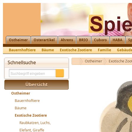
Ostheimer
Osterartikel
Ahrens
BRIO
Cuboro
HABA
Sp
Bauernhoftiere
Bäume
Exotische Zootiere
Familie
Gebäud
Krippenfiguren, Nikolaus, St. Martin
Ostheimer
Exotische Zoo
Schnellsuche
Übersicht
Ostheimer
Bauernhoftiere
Bäume
Exotische Zootiere
Raubkatzen, Luchs,
Elefant, Giraffe