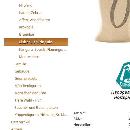
Nilpferd
Kamel, Zebra
Affen, Waschbären
Krokodill
Braunbär
Eisbär,Elch,Pinguin
Känguru, Strauß, Flamingo, Papagei
Meerestiere
Ostheimer Pinguin klein
Familie
Gebäude
Geschenksets
Märchenfiguren
Menschen der Erde
Tiere Wald - Flur
Zubehör und Bodenplatten
Art.Nr.:
Krippenfiguren, Nikolaus, St. Martin
EAN:
Osterartikel
Hersteller:
Ahrens