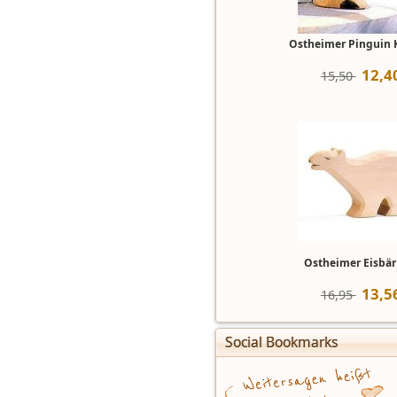
Ostheimer Pinguin K
12
,
4
15,50 
Ostheimer Eisbär
13
,
5
16,95 
Social Bookmarks