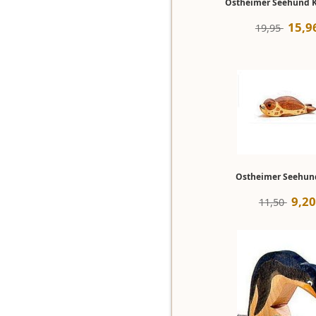
Ostheimer Seehund 
15
,
9
19,95 
Ostheimer Seehund
9
,
20
11,50 