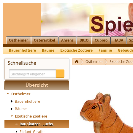
Ostheimer
Osterartikel
Ahrens
BRIO
Cuboro
HABA
Sp
Bauernhoftiere
Bäume
Exotische Zootiere
Familie
Gebäud
Krippenfiguren, Nikolaus, St. Martin
Ostheimer
Exotische Zoo
Schnellsuche
Übersicht
Ostheimer
Bauernhoftiere
Bäume
Exotische Zootiere
Raubkatzen, Luchs,
Elefant, Giraffe