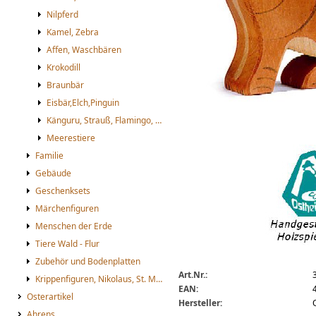
Nilpferd
Kamel, Zebra
Affen, Waschbären
Krokodill
Braunbär
Eisbär,Elch,Pinguin
Känguru, Strauß, Flamingo, Papagei
Meerestiere
20102tigersitzend_big.jpg
Ostheimer Tiger sitzend
Familie
Gebäude
Geschenksets
Märchenfiguren
Menschen der Erde
Tiere Wald - Flur
Zubehör und Bodenplatten
Art.Nr.:
Krippenfiguren, Nikolaus, St. Martin
EAN:
Osterartikel
Hersteller:
Ahrens