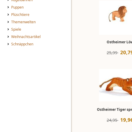
Puppen
Plüschtiere
Themenwelten
Spiele
Weihnachtsartikel
Ostheimer Lö
Schnäppchen
20
,
7
25,99 
Ostheimer Tiger sp
19
,
9
24,95 