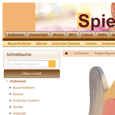
Ostheimer
Osterartikel
Ahrens
BRIO
Cuboro
HABA
Sp
Bauernhoftiere
Bäume
Exotische Zootiere
Familie
Gebäud
Krippenfiguren, Nikolaus, St. Martin
Ostheimer
Krippenfiguren
Schnellsuche
Übersicht
Ostheimer
Bauernhoftiere
Bäume
Exotische Zootiere
Familie
Gebäude