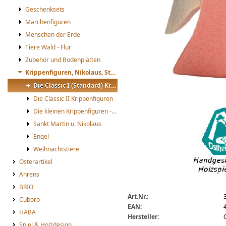
Geschenksets
Märchenfiguren
Menschen der Erde
Tiere Wald - Flur
Zubehör und Bodenplatten
Krippenfiguren, Nikolaus, St. Martin
Die Classic I (Standard) Krippenfiguren
Die Classic II Krippenfiguren
Ostheimer Engel kniend rot
Die kleinen Krippenfiguren -mini-
Sankt Martin u. Nikolaus
Engel
Weihnachtstiere
Osterartikel
Ahrens
BRIO
Art.Nr.:
Cuboro
EAN:
HABA
Hersteller:
Spiel & Holzdesign