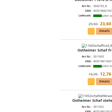
Art.Nr.:
3042193_N
EAN:
403519842193
Lieferzeit:
sofort li
23
,
60
29,50 
Details
Ostheimer Schaf f
Art.Nr.:
3011603
EAN:
403519811603
Lieferzeit:
sofort li
12
,
76
15,95 
Details
Ostheimer Schaf steh
Art.Nr.:
3011652
EAN:
403519811652