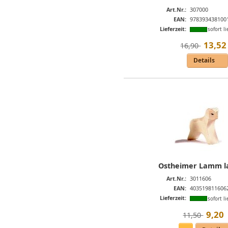
Art.Nr.:
307000
EAN:
978393438100
Lieferzeit:
sofort li
13
,
52
16,90 
Details
Ostheimer Lamm l
Art.Nr.:
3011606
EAN:
403519811606
Lieferzeit:
sofort li
9
,
20
11,50 