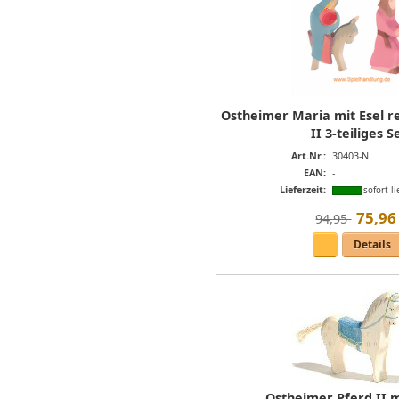
Ostheimer Maria mit Esel re
II 3-teiliges S
Art.Nr.:
30403-N
EAN:
-
Lieferzeit:
sofort li
75
,
96
94,95 
Details
Ostheimer Pferd II m