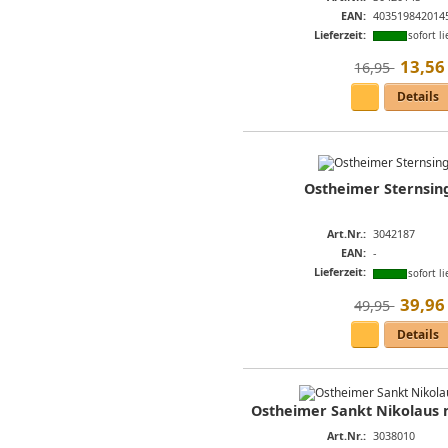
EAN:
403519842014
Lieferzeit:
sofort li
13
,
56
16,95 
Details
Ostheimer Sternsin
Art.Nr.:
3042187
EAN:
-
Lieferzeit:
sofort li
39
,
96
49,95 
Details
Ostheimer Sankt Nikolaus m
Art.Nr.:
3038010