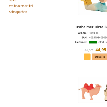
Weihnachtsartikel
Schnäppchen
Ostheimer Hirte l
Art.Nr.:
3040505
EAN:
403519840505
Lieferzeit:
sofort li
44
,
95
44,95 
Details