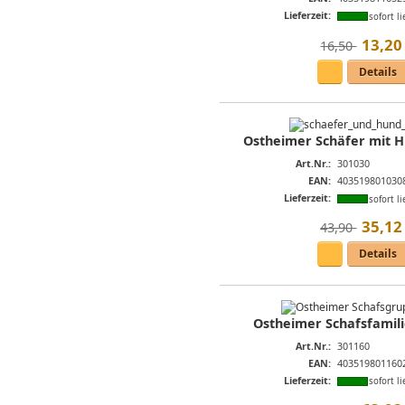
Lieferzeit:
sofort li
13
,
20
16,50 
Details
Ostheimer Schäfer mit H
Art.Nr.:
301030
EAN:
403519801030
Lieferzeit:
sofort li
35
,
12
43,90 
Details
Ostheimer Schafsfamili
Art.Nr.:
301160
EAN:
403519801160
Lieferzeit:
sofort li