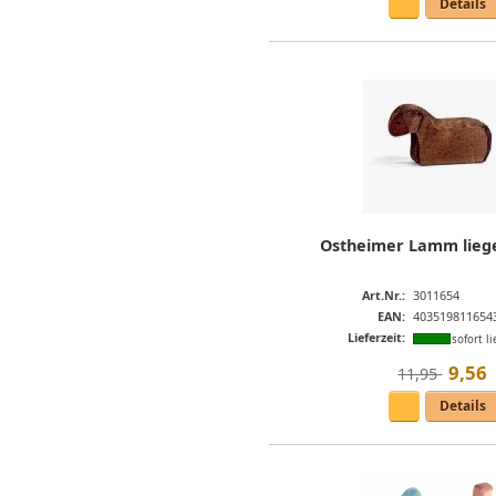
Details
Ostheimer Lamm lieg
Art.Nr.:
3011654
EAN:
403519811654
Lieferzeit:
sofort li
9
,
56
11,95 
Details