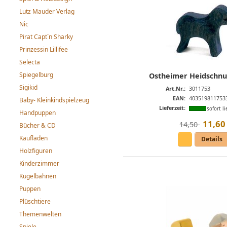
Lutz Mauder Verlag
Nic
Pirat Capt´n Sharky
Prinzessin Lillifee
Selecta
Spiegelburg
Ostheimer Heidschnu
Sigikid
Art.Nr.:
3011753
EAN:
403519811753
Baby- Kleinkindspielzeug
Lieferzeit:
sofort li
Handpuppen
11
,
60
14,50 
Bücher & CD
Kaufladen
Details
Holzfiguren
Kinderzimmer
Kugelbahnen
Puppen
Plüschtiere
Themenwelten
Spiele