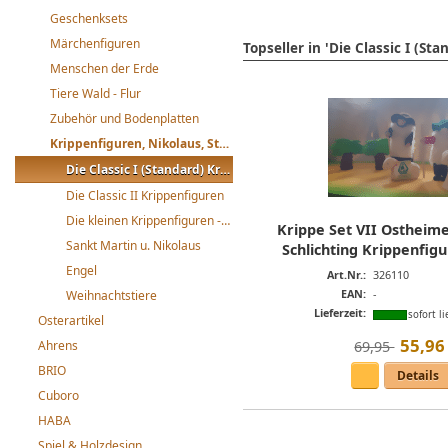
Geschenksets
Märchenfiguren
Topseller in 'Die Classic I (St
Menschen der Erde
Tiere Wald - Flur
Zubehör und Bodenplatten
Krippenfiguren, Nikolaus, St. Martin
Die Classic I (Standard) Krippenfiguren
Die Classic II Krippenfiguren
Die kleinen Krippenfiguren -mini-
Krippe Set VII Ostheim
Sankt Martin u. Nikolaus
Schlichting Krippenfigu
Engel
Art.Nr.:
326110
EAN:
-
Weihnachtstiere
Lieferzeit:
sofort li
Osterartikel
55
,
96
69,95 
Ahrens
BRIO
Details
Cuboro
HABA
Spiel & Holzdesign