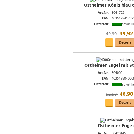
Ostheimer König blau o
Art.Nr.:
3041702
EAN:
403519841702
Lieferzeit:
sofort li
39
,
92
49,90 
Details
Ostheimer Engel mit Ste
Art.Nr.:
304000
EAN:
403519804000
Lieferzeit:
sofort li
46
,
90
52,50 
Details
Ostheimer Engel
Art.Nr.:
30420145