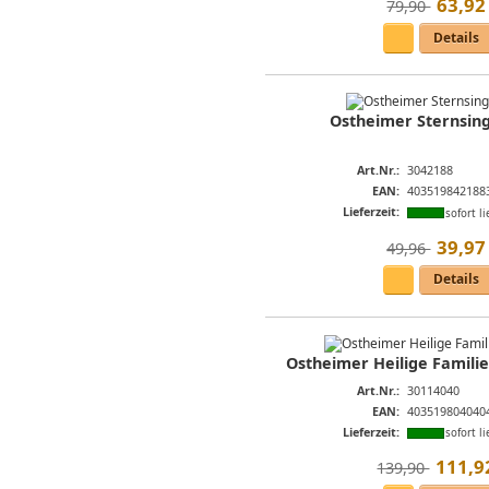
63
,
92
79,90 
Details
Ostheimer Sternsin
Art.Nr.:
3042188
EAN:
403519842188
Lieferzeit:
sofort li
39
,
97
49,96 
Details
Ostheimer Heilige Familie 
Art.Nr.:
30114040
EAN:
403519804040
Lieferzeit:
sofort li
111
,
9
139,90 