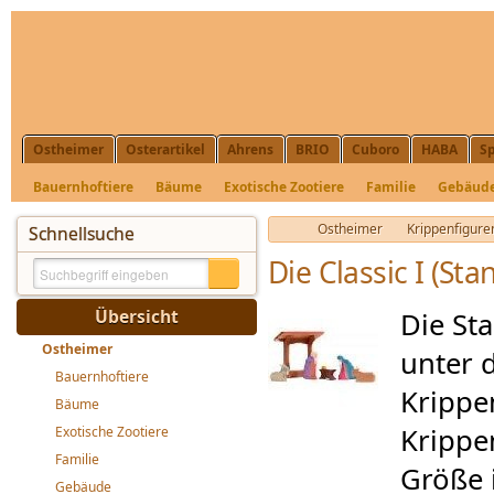
Ostheimer
Osterartikel
Ahrens
BRIO
Cuboro
HABA
Sp
Bauernhoftiere
Bäume
Exotische Zootiere
Familie
Gebäud
Krippenfiguren, Nikolaus, St. Martin
Ostheimer
Krippenfiguren
Schnellsuche
Die Classic I (St
Übersicht
Die Sta
Ostheimer
unter 
Bauernhoftiere
Krippe
Bäume
Krippen
Exotische Zootiere
Familie
Größe 
Gebäude