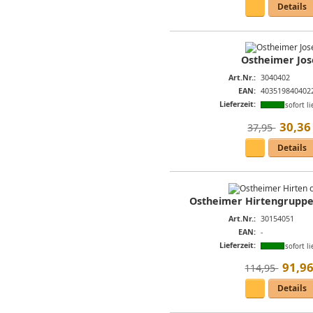
Details
Ostheimer Jos
Art.Nr.:
3040402
EAN:
403519840402
Lieferzeit:
sofort li
30
,
36
37,95 
Details
Ostheimer Hirtengruppe 3
Art.Nr.:
30154051
EAN:
-
Lieferzeit:
sofort li
91
,
9
114,95 
Details