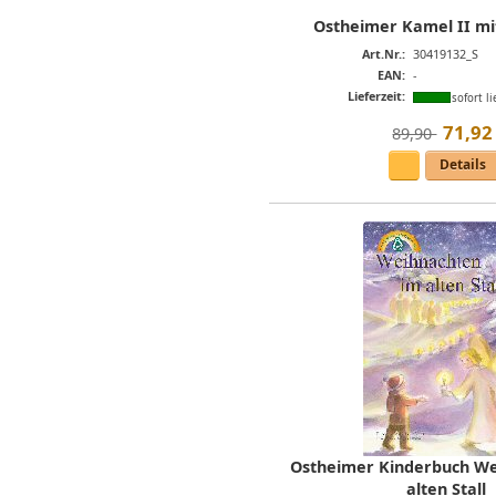
Ostheimer Kamel II mi
Art.Nr.:
30419132_S
EAN:
-
Lieferzeit:
sofort li
71
,
92
89,90 
Details
Ostheimer Kinderbuch We
alten Stall