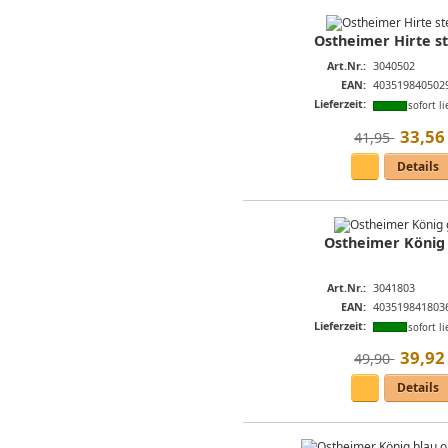
Ostheimer Hirte s
Art.Nr.:
3040502
EAN:
403519840502
Lieferzeit:
sofort li
33
,
56
41,95 
Details
Ostheimer König
Art.Nr.:
3041803
EAN:
403519841803
Lieferzeit:
sofort li
39
,
92
49,90 
Details