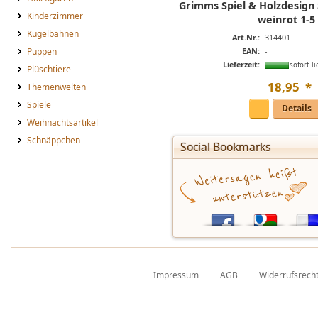
Grimms Spiel & Holzdesign
Kinderzimmer
weinrot 1-5
Kugelbahnen
Art.Nr.:
314401
EAN:
-
Puppen
Lieferzeit:
sofort li
Plüschtiere
18
,
95
*
Themenwelten
Spiele
Details
Weihnachtsartikel
Schnäppchen
Social Bookmarks
Impressum
AGB
Widerrufsrech