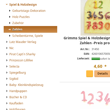
Spiel & Holzdesign
Geburtstags-Dekoration
Holz-Puzzles
Zubehör
Zahlen
Scheibentürme, Spiele
Grimms Spiel & Holzdesig
Lutz Mauder Verlag
Zahlen -Preis pro
Nic
Art.Nr.:
31450
EAN:
426010657005
Pirat Capt´n Sharky
Lieferzeit:
sofort li
Prinzessin Lillifee
4
,
60
*
Selecta
Spiegelburg
Details
Sigikid
Baby- Kleinkindspielzeug
Handpuppen
Bücher & CD
Kaufladen
Holzfiguren