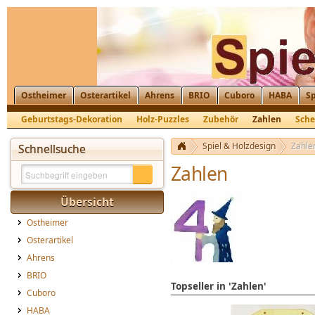
Ostheimer
Osterartikel
Ahrens
BRIO
Cuboro
HABA
Sp
Geburtstags-Dekoration
Holz-Puzzles
Zubehör
Zahlen
Sche
Spiel & Holzdesign
Zahle
Schnellsuche
Zahlen
Übersicht
Ostheimer
Osterartikel
Ahrens
BRIO
Topseller in 'Zahlen'
Cuboro
HABA