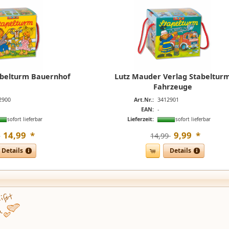
abelturm Bauernhof
Lutz Mauder Verlag Stabeltur
Fahrzeuge
2900
Art.Nr.:
3412901
EAN:
-
Lieferzeit:
sofort lieferbar
sofort lieferbar
14
,
99
*
9
,
99
*

14,99 
Details
Details