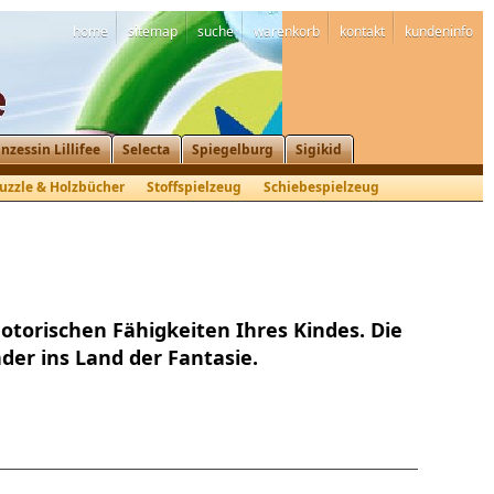
home
sitemap
suche
warenkorb
kontakt
kundeninfo
inzessin Lillifee
Selecta
Spiegelburg
Sigikid
uzzle & Holzbücher
Stoffspielzeug
Schiebespielzeug
otorischen Fähigkeiten Ihres Kindes. Die
er ins Land der Fantasie.