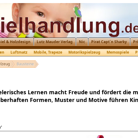
iel & Holzdesign
Lutz Mauder Verlag
Nic
Pirat Capt´n Sharky
Pr
ten
Luftmatz
Mobile, Trapeze
Motorikspielzeug
Memospiele
P
elzeug
Bausteine
elerisches Lernen macht Freude und fördert die m
berhaften Formen, Muster und Motive führen Kind
e'