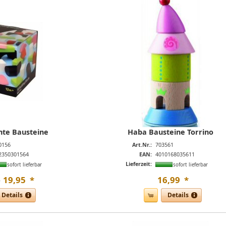
nte Bausteine
Haba Bausteine Torrino
0156
Art.Nr.:
703561
2350301564
EAN:
4010168035611
Lieferzeit:
sofort lieferbar
sofort lieferbar
19
,
95
*
16
,
99
*

Details
Details