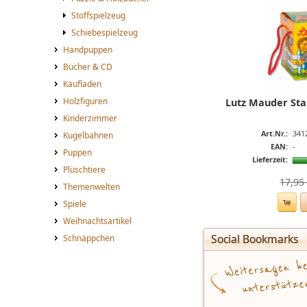
Stoffspielzeug
Schiebespielzeug
Handpuppen
Bücher & CD
Kaufladen
Holzfiguren
Lutz Mauder St
Kinderzimmer
Art.Nr.:
341
Kugelbahnen
EAN:
-
Puppen
Lieferzeit:
Plüschtiere
17,95 
Themenwelten
Spiele
Weihnachtsartikel
Social Bookmarks
Schnäppchen