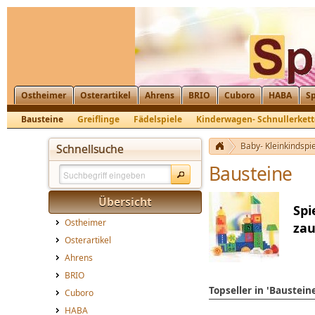
Ostheimer
Osterartikel
Ahrens
BRIO
Cuboro
HABA
Sp
Bausteine
Greiflinge
Fädelspiele
Kinderwagen- Schnullerket
Baby- Kleinkindspi
Schnellsuche
Bausteine
Übersicht
Spi
Ostheimer
zau
Osterartikel
Ahrens
BRIO
Topseller in 'Baustein
Cuboro
HABA