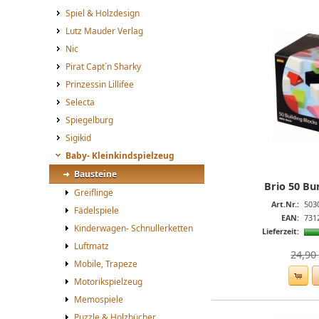
Spiel & Holzdesign
Lutz Mauder Verlag
Nic
Pirat Capt´n Sharky
Prinzessin Lillifee
Selecta
Spiegelburg
Sigikid
Baby- Kleinkindspielzeug
Bausteine
Brio 50 Bu
Greiflinge
Art.Nr.:
503
Fädelspiele
EAN:
731
Kinderwagen- Schnullerketten
Lieferzeit:
Luftmatz
24,90 
Mobile, Trapeze
Motorikspielzeug
Memospiele
Puzzle & Holzbücher