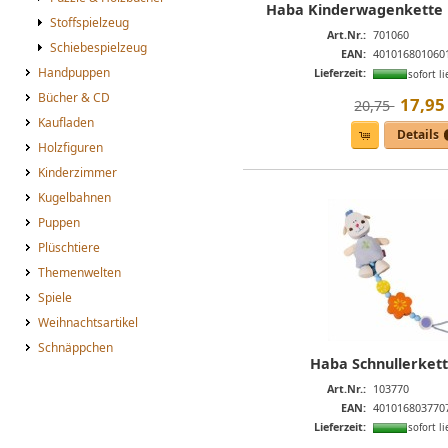
Haba Kinderwagenkette
Stoffspielzeug
Art.Nr.:
701060
Schiebespielzeug
EAN:
401016801060
Handpuppen
Lieferzeit:
sofort li
Bücher & CD
17
,
95
20,75 
Kaufladen
Details
Holzfiguren
Kinderzimmer
Kugelbahnen
Puppen
Plüschtiere
Themenwelten
Spiele
Weihnachtsartikel
Schnäppchen
Haba Schnullerkett
Art.Nr.:
103770
EAN:
401016803770
Lieferzeit:
sofort li