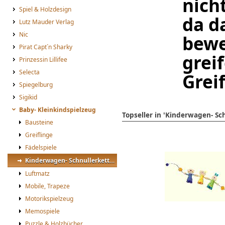
nich
Spiel & Holzdesign
da d
Lutz Mauder Verlag
Nic
bewe
Pirat Capt´n Sharky
grei
Prinzessin Lillifee
Selecta
Greif
Spiegelburg
Sigikid
Baby- Kleinkindspielzeug
Topseller in 'Kinderwagen- Sc
Bausteine
Greiflinge
Fädelspiele
Kinderwagen- Schnullerketten
Luftmatz
Mobile, Trapeze
Motorikspielzeug
Memospiele
Puzzle & Holzbücher