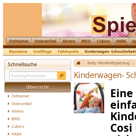
Ostheimer
Osterartikel
Ahrens
BRIO
Cuboro
HABA
Sp
Bausteine
Greiflinge
Fädelspiele
Kinderwagen- Schnullerket
Schiebespielzeug
Baby- Kleinkindspielzeug
Schnellsuche
Kinderwagen- Sch
Übersicht
Eine
Ostheimer
einf
Osterartikel
Ahrens
Kind
BRIO
Cosi
Cuboro
HABA