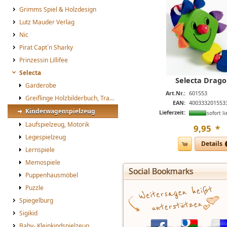
Grimms Spiel & Holzdesign
Lutz Mauder Verlag
Nic
Pirat Capt´n Sharky
Prinzessin Lillifee
Selecta
Selecta Drago
Garderobe
Art.Nr.:
601553
Greiflinge Holzbilderbuch, Trapez
EAN:
400333201553
Kinderwagenspielzeug
Lieferzeit:
sofort li
Laufspielzeug, Motorik
9
,
95
*
Legespielzeug
Details
Lernspiele
Memospiele
Social Bookmarks
Puppenhausmöbel
Puzzle
Spiegelburg
Sigikid
Baby- Kleinkindspielzeug