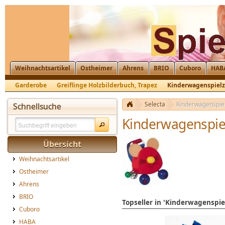
Weihnachtsartikel
Ostheimer
Ahrens
BRIO
Cuboro
HAB
Garderobe
Greiflinge Holzbilderbuch, Trapez
Kinderwagenspiel
Selecta
Kinderwagenspie
Schnellsuche
Kinderwagenspie
Übersicht
Weihnachtsartikel
Ostheimer
Ahrens
BRIO
Topseller in 'Kinderwagenspie
Cuboro
HABA