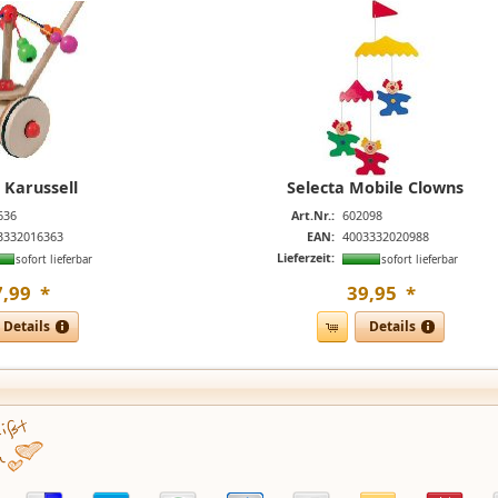
 Karussell
Selecta Mobile Clowns
636
Art.Nr.:
602098
3332016363
EAN:
4003332020988
Lieferzeit:
sofort lieferbar
sofort lieferbar
7
,
99
*
39
,
95
*
Details
Details