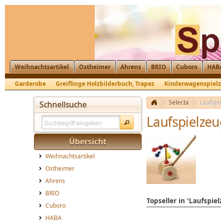
Weihnachtsartikel
Ostheimer
Ahrens
BRIO
Cuboro
HAB
Garderobe
Greiflinge Holzbilderbuch, Trapez
Kinderwagenspiel
Selecta
Laufspi
Schnellsuche
Laufspielzeu
Übersicht
Weihnachtsartikel
Ostheimer
Ahrens
BRIO
Topseller in 'Laufspie
Cuboro
HABA