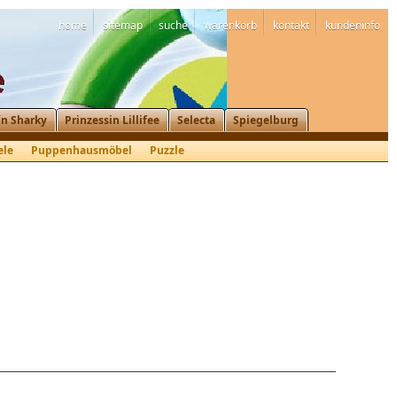
home
sitemap
suche
warenkorb
kontakt
kundeninfo
´n Sharky
Prinzessin Lillifee
Selecta
Spiegelburg
ele
Puppenhausmöbel
Puzzle