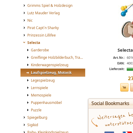
Grimms Spiel & Holzdesign
Lutz Mauder Verlag
Nic
Pirat Capt´n Sharky
Prinzessin Lillifee
Selecta
Selecta
Garderobe
Greiflinge Holzbilderbuch, Trapez
Art.Nr.:
601
EAN:
400
Kinderwagenspielzeug
Lieferzeit:
Laufspielzeug, Motorik
2
Legespielzeug
Lernspiele
Memospiele
Puppenhausmöbel
Social Bookmarks
Puzzle
Spiegelburg
Sigikid
Baby- Kleinkindspielzeug