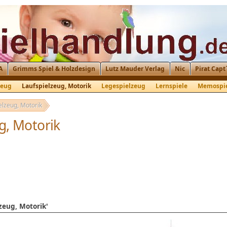
A
Grimms Spiel & Holzdesign
Lutz Mauder Verlag
Nic
Pirat Capt
zeug
Laufspielzeug, Motorik
Legespielzeug
Lernspiele
Memospi
elzeug, Motorik
g, Motorik
lzeug, Motorik'